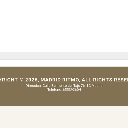
YRIGHT © 20
26
,
MADRID RITMO
, ALL RIGHTS RES
Dirección: Calle Belmonte del Tajo 76, 1C Madrid
Telefono: 655392604